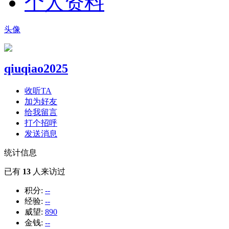
个人资料
头像
qiuqiao2025
收听TA
加为好友
给我留言
打个招呼
发送消息
统计信息
已有
13
人来访过
积分:
--
经验:
--
威望:
890
金钱:
--