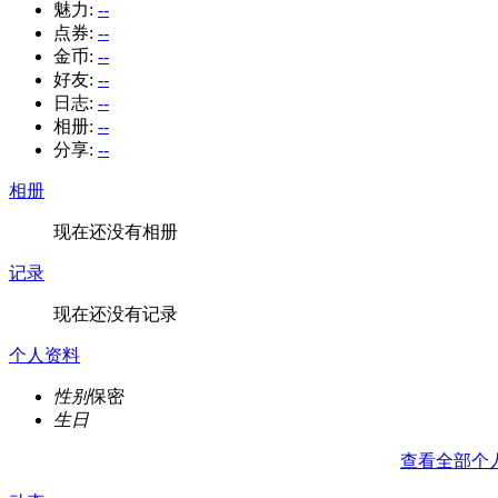
魅力:
--
点券:
--
金币:
--
好友:
--
日志:
--
相册:
--
分享:
--
相册
现在还没有相册
记录
现在还没有记录
个人资料
性别
保密
生日
查看全部个